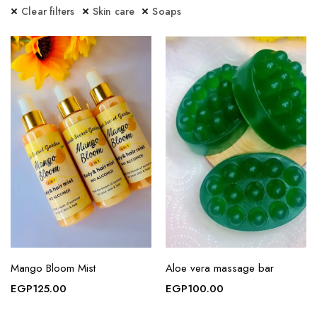
Clear filters
Skin care
Soaps
Mango Bloom Mist
Aloe vera massage bar
EGP
125.00
EGP
100.00