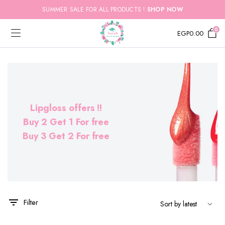
SUMMER SALE FOR ALL PRODUCTS !
SHOP NOW
0
EGP
0.00
Lipgloss offers !!
Buy 2 Get 1 For free
Buy 3 Get 2 For free
x
ce
ce
Filter