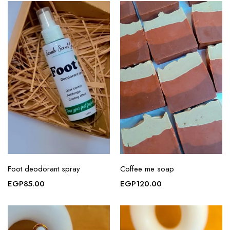
Foot deodorant spray
Coffee me soap
EGP
85.00
EGP
120.00