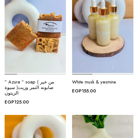
” Azura ” soap ( من خير
White musk & yasmine
سيوة )صابونه التمر وزيت
EGP
155.00
الزيتون
EGP
125.00